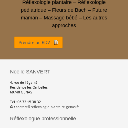
Réflexologie plantaire
–
Réflexologie
pédiatrique
–
Fleurs de Bach
–
Future
maman
–
Massage bébé
–
Les autres
approches
Prendre un RDV
Noëlle SANVERT
4, rue de l'égalité
Résidence les Ombelles
69740 GENAS
Tél : 06 73 15 38 32
@ :
contact@reflexologie-plantaire-genas.fr
Réflexologue professionnelle