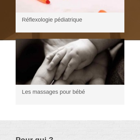
Réflexologie pédiatrique
En savoir plus...
Les massages pour bébé
En savoir plus...
Pour qui ?